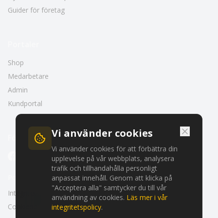
Guider för företag
Portaler
Shop
Medarbetare
Admin
Kundportal
Vi använder cookies
Följ oss
Vi använder cookies för att förbättra din
upplevelse på vår webbplats, analysera
trafik och tillhandahålla personligt
Policyer
anpassat innehåll. Genom att klicka på
"Acceptera alla" samtycker du till vår
Integritetspolicy
användning av cookies.
Läs mer i vår
Cookiepolicy
integritetspolicy
.