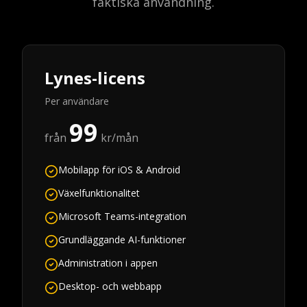
faktiska användning.
Lynes-licens
Per användare
99
från
kr/mån
Mobilapp för iOS & Android
Växelfunktionalitet
Microsoft Teams-integration
Grundläggande AI-funktioner
Administration i appen
Desktop- och webbapp