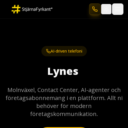
Toggle the
AI-driven telefoni
L
y
n
e
s
Molnväxel, Contact Center, AI-agenter och
företagsabonnemang i en plattform. Allt ni
behöver för modern
företagskommunikation.