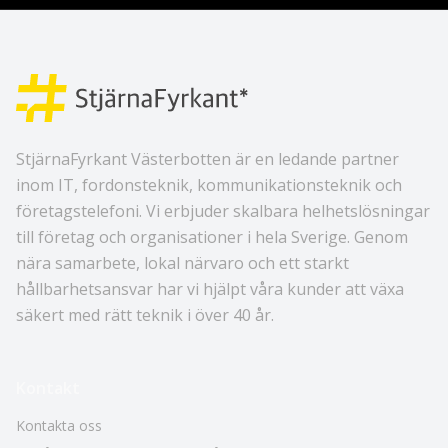
StjärnaFyrkant Västerbotten är en ledande partner
inom IT, fordonsteknik, kommunikationsteknik och
företagstelefoni. Vi erbjuder skalbara helhetslösningar
till företag och organisationer i hela Sverige. Genom
nära samarbete, lokal närvaro och ett starkt
hållbarhetsansvar har vi hjälpt våra kunder att växa
säkert med rätt teknik i över 40 år.
Kontakt
Kontakta oss