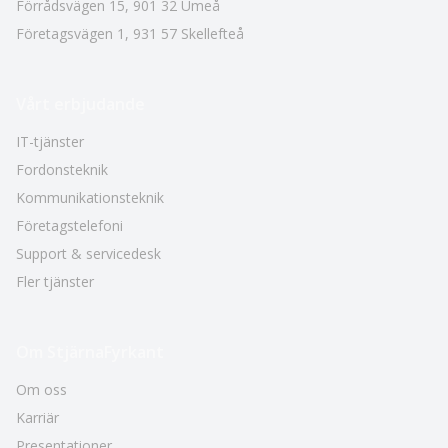
Förrådsvägen 15
,
901 32
Umeå
Företagsvägen 1
,
931 57
Skellefteå
Vårt erbjudande
IT-tjänster
Fordonsteknik
Kommunikationsteknik
Företagstelefoni
Support & servicedesk
Fler tjänster
Om StjärnaFyrkant
Om oss
Karriär
Presentationer