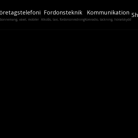
öretagstelefoni
Fordonsteknik
Kommunikation
S
bonnemang, växel, mobiler
Alkolås, taxi, fordonsinredning
Komradio, täckning, hörselskydd