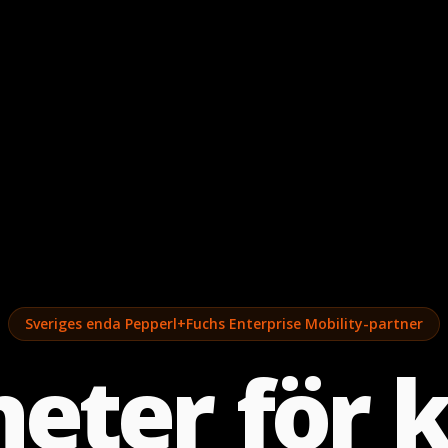
Sveriges enda Pepperl+Fuchs Enterprise Mobility-partner
h
e
t
e
r
f
ö
r