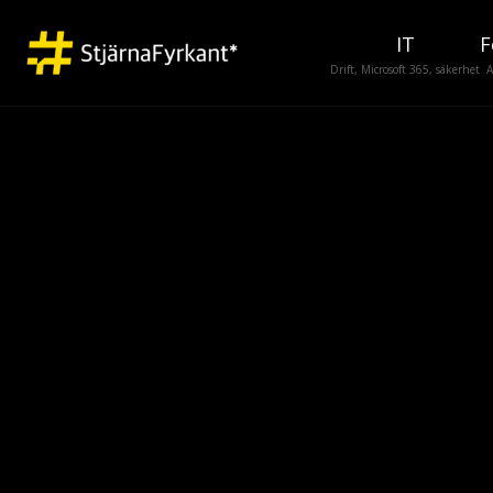
IT
F
Drift, Microsoft 365, säkerhet
A