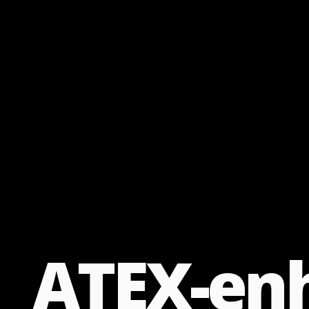
A
T
E
X
-
e
n