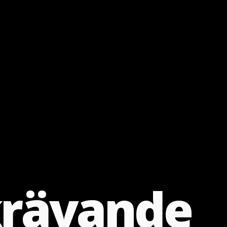
k
r
ä
v
a
n
d
e