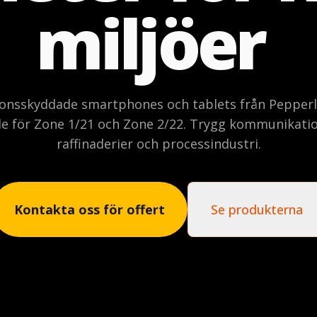
m
i
l
j
ö
e
r
ionsskyddade smartphones och tablets från Pepperl
de för Zone 1/21 och Zone 2/22. Trygg kommunikatio
raffinaderier och processindustri.
Kontakta oss för offert
Se produkterna