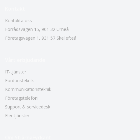
Kontakt
Kontakta oss
Förrådsvägen 15
,
901 32
Umeå
Företagsvägen 1
,
931 57
Skellefteå
Vårt erbjudande
IT-tjänster
Fordonsteknik
Kommunikationsteknik
Företagstelefoni
Support & servicedesk
Fler tjänster
Om StjärnaFyrkant