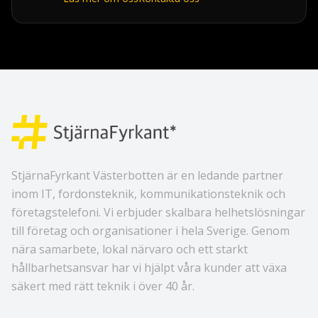
StjärnaFyrkant Västerbotten är en ledande partner
inom IT, fordonsteknik, kommunikationsteknik och
företagstelefoni. Vi erbjuder skalbara helhetslösningar
till företag och organisationer i hela Sverige. Genom
nära samarbete, lokal närvaro och ett starkt
hållbarhetsansvar har vi hjälpt våra kunder att växa
säkert med rätt teknik i över 40 år.