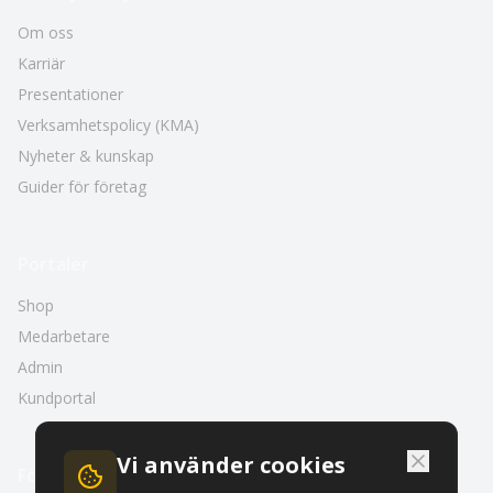
Om oss
Karriär
Presentationer
Verksamhetspolicy (KMA)
Nyheter & kunskap
Guider för företag
Portaler
Shop
Medarbetare
Admin
Kundportal
Vi använder cookies
Följ oss